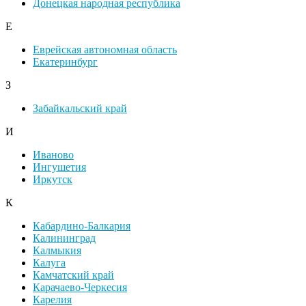
Донецкая народная республика
Е
Еврейская автономная область
Екатеринбург
З
Забайкальский край
И
Иваново
Ингушетия
Иркутск
К
Кабардино-Балкария
Калининград
Калмыкия
Калуга
Камчатский край
Карачаево-Черкесия
Карелия