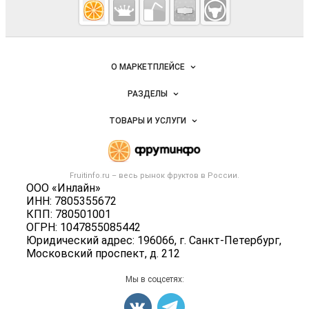
Fruitinfo.ru
— рынок
овощей и
Важные разделы и контакты
Навигация по сайту
фруктов
О МАРКЕТПЛЕЙСЕ
Новости Fruitinfo.ru
РАЗДЕЛЫ
Услуги и цены
Объявления
ТОВАРЫ И УСЛУГИ
Размещение рекламы
Каталог компаний
Готовая продукция
Публичная оферта
Новости рынка
Овощи
Контактная информация
Форум
Fruitinfo.ru – весь
рынок фруктов
в России.
Фрукты
Политика обработки персональных данных
ООО «Инлайн»
Бренды
Ягоды
ИНН: 7805355672
Для СМИ
Вакансии
КПП: 780501001
Орехи
ОГРН: 1047855085442
Блог
Грибы
Юридический адрес: 196066, г. Санкт-Петербург,
Московский проспект, д. 212
Оборудование
Добавить объявление
Мы в соцсетях:
Карта объявлений