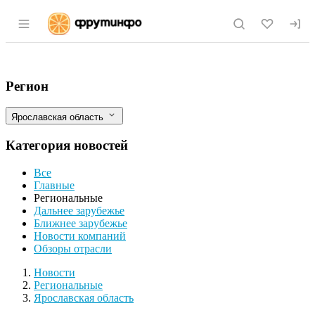
Раздел навигации по сайту fruitinfo.ru
Индекс производства сельскохозяйстве
Фильтры
Регион
Ярославская область
Категория новостей
Все
Главные
Региональные
Дальнее зарубежье
Ближнее зарубежье
Новости компаний
Обзоры отрасли
Новости
Разделы
Новости
Региональные
Ярославская область