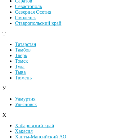
Саратов
Севастополь
Северная Осетия
Смоленск
Ставропольский край
Т
Татарстан
Тамбов
Тверь
Томск
Тула
Тыва
Тюмень
У
Удмуртия
Ульяновск
Х
Хабаровский край
Хакасия
Ханты-Мансийский АО