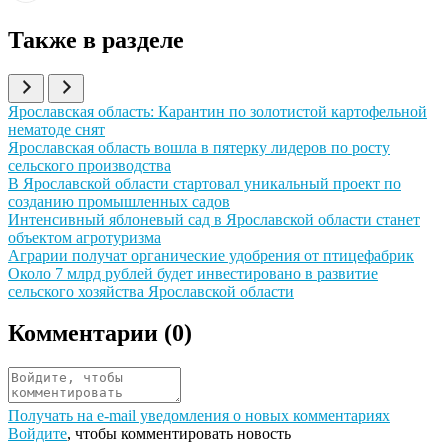
Также в разделе
Иллюстрация новости
Ярославская область: Карантин по золотистой картофельной
нематоде снят
Иллюстрация новости
Ярославская область вошла в пятерку лидеров по росту
сельского производства
Иллюстрация новости
В Ярославской области стартовал уникальный проект по
созданию промышленных садов
Иллюстрация новости
Интенсивный яблоневый сад в Ярославской области станет
объектом агротуризма
Иллюстрация новости
Аграрии получат органические удобрения от птицефабрик
Иллюстрация новости
Около 7 млрд рублей будет инвестировано в развитие
сельского хозяйства Ярославской области
Комментарии (
0
)
Получать на e‑mail уведомления о новых комментариях
Войдите
, чтобы комментировать новость