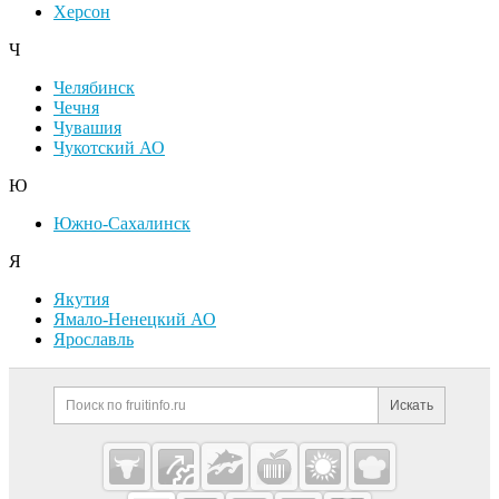
Херсон
Ч
Челябинск
Чечня
Чувашия
Чукотский АО
Ю
Южно-Сахалинск
Я
Якутия
Ямало-Ненецкий АО
Ярославль
Дополнительная информация
Поиск по сайту и ссылк
Искать
Cсылки на полезные проекты