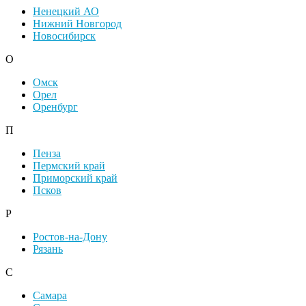
Ненецкий АО
Нижний Новгород
Новосибирск
О
Омск
Орел
Оренбург
П
Пенза
Пермский край
Приморский край
Псков
Р
Ростов-на-Дону
Рязань
С
Самара