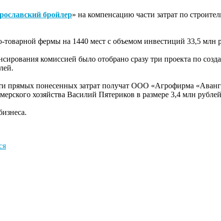
рославский бройлер
» на компенсацию части затрат по строител
-товарной фермы на 1440 мест с объемом инвестиций 33,5 млн р
сирования комиссией было отобрано сразу три проекта по созд
лей.
ти прямых понесенных затрат получат ООО «Агрофирма «Авангар
рмерского хозяйства Василий Пятериков в размере 3,4 млн рубл
бизнеса.
ся