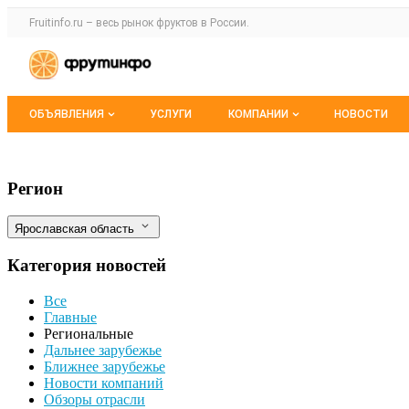
Раздел навигации по сайту fruitinfo.ru
Fruitinfo.ru – весь
рынок фруктов
в России.
Авторизация и меню пользователя
Навигация по разделам сайта fruitinfo.ru
ОБЪЯВЛЕНИЯ
УСЛУГИ
КОМПАНИИ
НОВОСТИ
Все объявления
Каталог компаний
Шесть ярославских предприятий АПК пр
Фильтры
Регион
Мои объявления
О каталоге компаний
Ярославская область
Премиум размещение
Категория новостей
Все
Главные
Региональные
Дальнее зарубежье
Ближнее зарубежье
Новости компаний
Обзоры отрасли