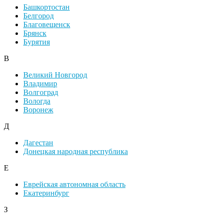
Башкортостан
Белгород
Благовещенск
Брянск
Бурятия
В
Великий Новгород
Владимир
Волгоград
Вологда
Воронеж
Д
Дагестан
Донецкая народная республика
Е
Еврейская автономная область
Екатеринбург
З