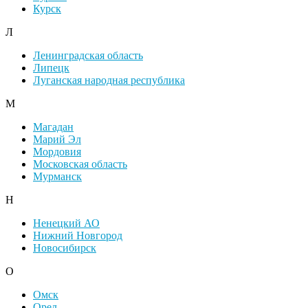
Курск
Л
Ленинградская область
Липецк
Луганская народная республика
М
Магадан
Марий Эл
Мордовия
Московская область
Мурманск
Н
Ненецкий АО
Нижний Новгород
Новосибирск
О
Омск
Орел