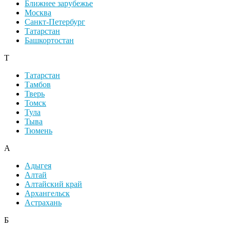
Ближнее зарубежье
Москва
Санкт-Петербург
Татарстан
Башкортостан
Т
Татарстан
Тамбов
Тверь
Томск
Тула
Тыва
Тюмень
А
Адыгея
Алтай
Алтайский край
Архангельск
Астрахань
Б