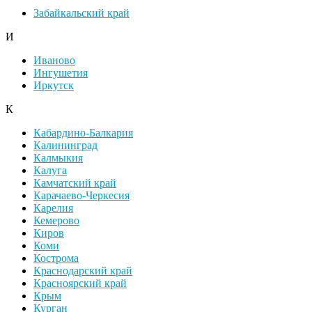
Забайкальский край
И
Иваново
Ингушетия
Иркутск
К
Кабардино-Балкария
Калининград
Калмыкия
Калуга
Камчатский край
Карачаево-Черкесия
Карелия
Кемерово
Киров
Коми
Кострома
Краснодарский край
Красноярский край
Крым
Курган