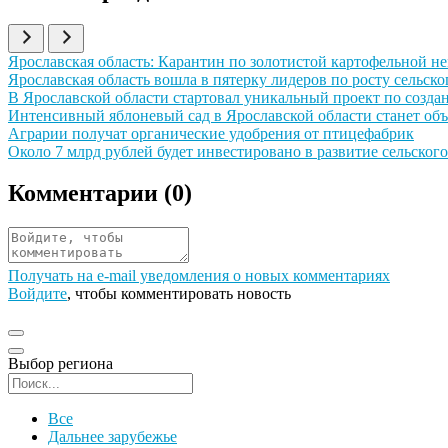
Иллюстрация новости
Ярославская область: Карантин по золотистой картофельной не
Иллюстрация новости
Ярославская область вошла в пятерку лидеров по росту сельско
Иллюстрация новости
В Ярославской области стартовал уникальный проект по соз
Иллюстрация новости
Интенсивный яблоневый сад в Ярославской области станет об
Иллюстрация новости
Аграрии получат органические удобрения от птицефабрик
Иллюстрация новости
Около 7 млрд рублей будет инвестировано в развитие сельского
Комментарии (
0
)
Получать на e‑mail уведомления о новых комментариях
Войдите
, чтобы комментировать новость
Выбор региона
Поиск региона
Все
Дальнее зарубежье