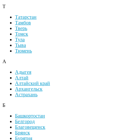
Т
Татарстан
Тамбов
Тверь
Томск
Тула
Тыва
Тюмень
А
Адыгея
Алтай
Алтайский край
Архангельск
Астрахань
Б
Башкортостан
Белгород
Благовещенск
Брянск
Бурятия