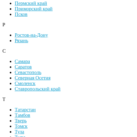
Пермский край
Приморский край
Псков
Р
Ростов-на-Дону
Рязань
С
Самара
Саратов
Севастополь
Северная Осетия
Смоленск
Ставропольский край
Т
Татарстан
Тамбов
Тверь
Томск
Тула