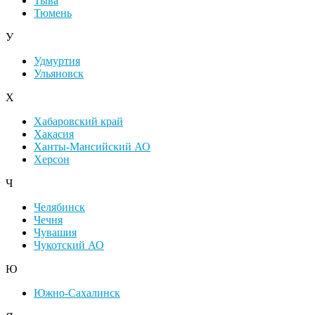
Тыва
Тюмень
У
Удмуртия
Ульяновск
Х
Хабаровский край
Хакасия
Ханты-Мансийский АО
Херсон
Ч
Челябинск
Чечня
Чувашия
Чукотский АО
Ю
Южно-Сахалинск