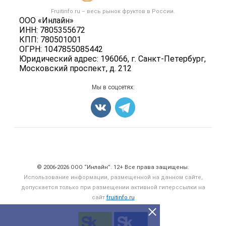
Овощи
Контактная информация
Форум
Fruitinfo.ru – весь
рынок фруктов
в России.
Фрукты
Политика обработки персональных данных
ООО «Инлайн»
Бренды
Ягоды
ИНН: 7805355672
Для СМИ
Вакансии
КПП: 780501001
Орехи
ОГРН: 1047855085442
Блог
Грибы
Юридический адрес: 196066, г. Санкт-Петербург,
Московский проспект, д. 212
Оборудование
Добавить объявление
Мы в соцсетях:
Карта объявлений
Счетчики, авторское право, логотипы
© 2006‑2026 ООО “Инлайн”. 12+ Все права защищены.
Использование информации, размещенной на данном сайте,
допускается только при размещении активной гиперссылки на
сайт
fruitinfo.ru