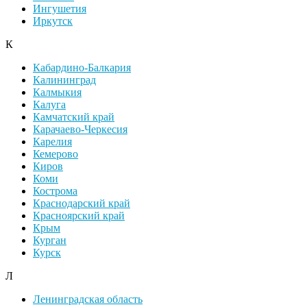
Ингушетия
Иркутск
К
Кабардино-Балкария
Калининград
Калмыкия
Калуга
Камчатский край
Карачаево-Черкесия
Карелия
Кемерово
Киров
Коми
Кострома
Краснодарский край
Красноярский край
Крым
Курган
Курск
Л
Ленинградская область