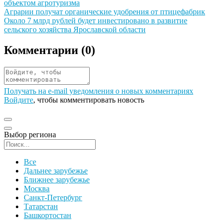
объектом агротуризма
Иллюстрация новости
Аграрии получат органические удобрения от птицефабрик
Иллюстрация новости
Около 7 млрд рублей будет инвестировано в развитие
сельского хозяйства Ярославской области
Комментарии (
0
)
Получать на e‑mail уведомления о новых комментариях
Войдите
, чтобы комментировать новость
Выбор региона
Поиск региона
Все
Дальнее зарубежье
Ближнее зарубежье
Москва
Санкт-Петербург
Татарстан
Башкортостан