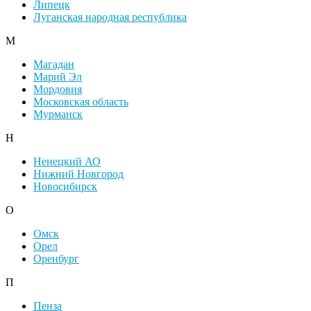
Липецк
Луганская народная республика
М
Магадан
Марий Эл
Мордовия
Московская область
Мурманск
Н
Ненецкий АО
Нижний Новгород
Новосибирск
О
Омск
Орел
Оренбург
П
Пенза