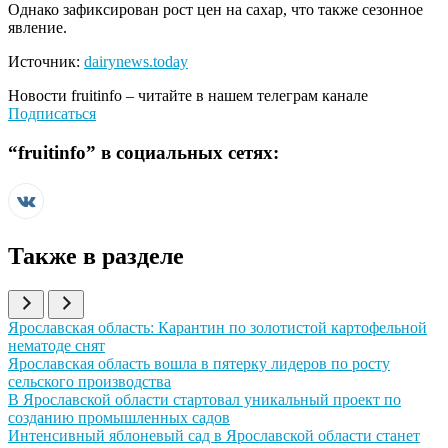
Однако зафиксирован рост цен на сахар, что также сезонное
явление.
Источник:
dairynews.today
Новости
fruitinfo
– читайте в нашем телеграм канале
Подписаться
“
fruitinfo
” в социальных сетях:
Также в разделе
Иллюстрация новости
Ярославская область: Карантин по золотистой картофельной
нематоде снят
Иллюстрация новости
Ярославская область вошла в пятерку лидеров по росту
сельского производства
Иллюстрация новости
В Ярославской области стартовал уникальный проект по
созданию промышленных садов
Иллюстрация новости
Интенсивный яблоневый сад в Ярославской области станет