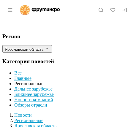
Раздел навигации по сайту fruitinfo.ru
В Ярославской области снизились цены
Фильтры
Регион
Ярославская область
Категория новостей
Все
Главные
Региональные
Дальнее зарубежье
Ближнее зарубежье
Новости компаний
Обзоры отрасли
Новости
Разделы
Новости
Региональные
Ярославская область